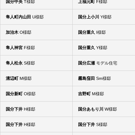
国分中央
T様邸
上福元町
F様邸
隼人町内山田
U様邸
国分上小川
Y様邸
加治木
O様邸
国分重久
I様邸
隼人神宮
F様邸
国分重久
Y様邸
隼人松永
S様邸
国分広瀬
モデル住宅
溝辺町
M様邸
霧島窪田
Sm様邸
国分新町
O様邸
吉野町
M様邸
国分下井
H様邸
国分あもり川
W様邸
国分下井
H様邸
国分下井
S様邸