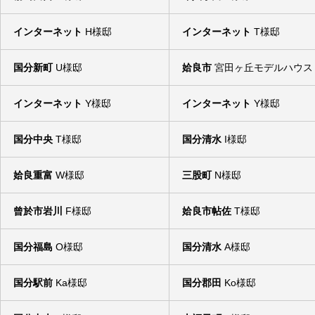
インターネット
H様邸
インターネット
T様邸
国分新町
U様邸
姶良市
宮田ヶ丘モデルハウス
インターネット
Y様邸
インターネット
Y様邸
国分中央
T様邸
国分清水
I様邸
姶良重富
W様邸
三股町
N様邸
曾於市岩川
F様邸
姶良市帖佐
T様邸
国分福島
O様邸
国分清水
A様邸
国分駅前
Ka様邸
国分郡田
Ko様邸