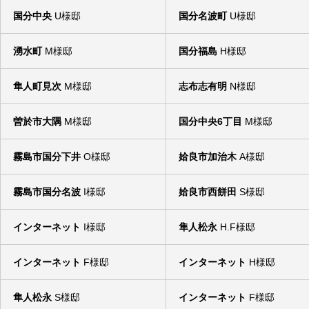
国分中央
U様邸
国分名波町
U様邸
湧水町
M様邸
国分福島
H様邸
隼人町見次
M様邸
志布志有明
N様邸
ナンニチホームの木造住宅の構造02
ナンニチホームの木
曽於市大隅
M様邸
国分中央6丁目
M様邸
2010.12.06
2010.12.05
霧島市国分下井
O様邸
姶良市加治木
A様邸
霧島市国分名波
I様邸
姶良市西餅田
S様邸
インターネット
I様邸
隼人松永
H.F様邸
インターネット
F様邸
インターネット
H様邸
隼人松永
S様邸
インターネット
F様邸