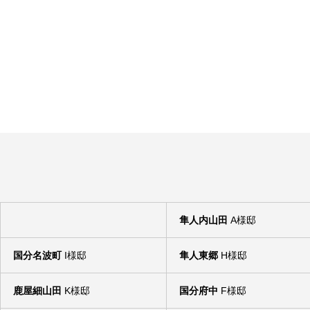
2025.08.27
2025.04.11
【隼人姫城】 モデルハウス完成見学会
【国分中央二階】モ
隼人内山田
A様邸
2024.07.09
2021.06.28
国分名波町
I様邸
隼人東郷
H様邸
鹿屋細山田
K様邸
国分府中
F様邸