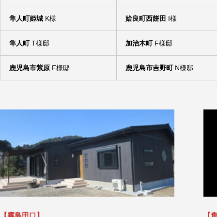
隼人町姫城
K様
姶良町西餅田
I様
隼人町
T様邸
加治木町
F様邸
鹿児島市紫原
F様邸
鹿児島市吉野町
N様邸
【霧島田口】
【