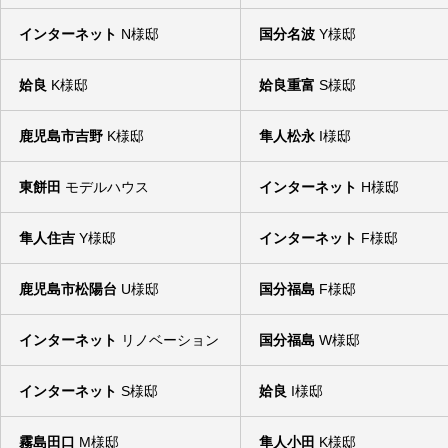
インターネット
N様邸
国分名波
Y様邸
姶良
K様邸
姶良重富
S様邸
鹿児島市吉野
K様邸
隼人松永
I様邸
東餅田
モデルハウス
インターネット
H様邸
隼人住吉
Y様邸
インターネット
F様邸
鹿児島市松陽台
U様邸
国分福島
F様邸
インターネット
リノベーション
国分福島
W様邸
インターネット
S様邸
姶良
I様邸
霧島田口
M様邸
隼人小田
K様邸