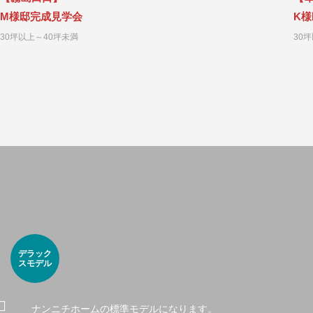
M様邸完成見学会
K
30坪以上～40坪未満
30
デラック
スモデル
ナンニチホームの標準モデルになります。