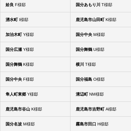
姶良
F様邸
国分あもり川
T様邸
湧水町
I様邸
鹿児島市山田町
K様邸
加治木町
Y様邸
国分中央
M様邸
国分広瀬
Y様邸
国分舞鶴
U様邸
国分舞鶴
K様邸
横川
T様邸
国分中央
F様邸
国分福島
O様邸
隼人町東郷
Y様邸
溝辺町
NM様邸
鹿児島市谷山
K様邸
鹿児島市吉野町
A様邸
国分名波
M様邸
霧島市田口
H様邸