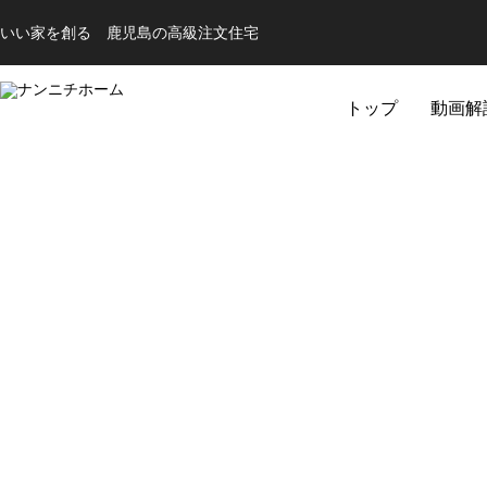
いい家を創る 鹿児島の高級注文住宅
トップ
動画解
完成見学会
キッチン
バス
【隼人内山田】 A様邸完成見学会
【姶良西餅田】 K
TOCLAS Berry
TOCLAS YUNO