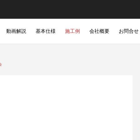
動画解説
基本仕様
施工例
会社概要
お問合せ
モデルハウス
会
トイレ
洗面台
餅田】 K様邸完成見学会
【姶良西餅田】 T様邸完成見学会
LIXIL SATIS
TOCLAS EPOCH