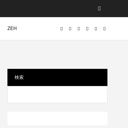
ZEH
動画
検索
モデルプラン
土地紹介
【隼人姫城】 モデルハウス完成見学会
Model Plan
Introducing the land.