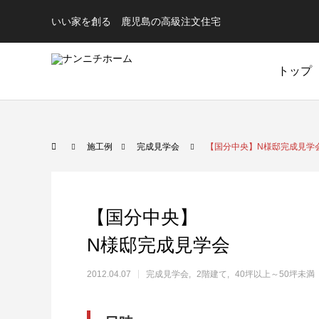
いい家を創る 鹿児島の高級注文住宅
トップ
完成見学会
施工例
完成見学会
【国分中央】N様邸完成見学
【国分中央】
N様邸完成見学会
2012.04.07
完成見学会
2階建て
40坪以上～50坪未満
キッチン
バス
【隼人内山田】 A様邸完成見学会
【姶良西
TOCLAS Berry
TOCLAS YUNO