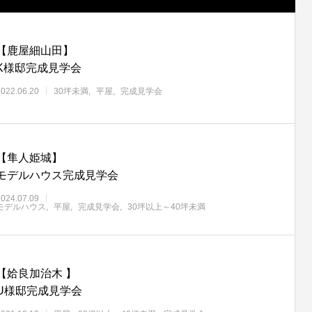
【鹿屋細山田】
K様邸完成見学会
2022.06.20
30坪未満
平屋
完成見学会
【隼人姫城】
モデルハウス完成見学会
2024.07.09
モデルハウス
平屋
完成見学会
30坪以上～40坪未満
【姶良加治木 】
U様邸完成見学会