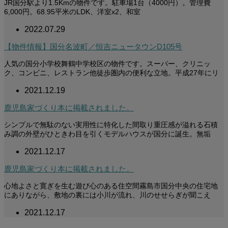
JR国分駅より1.5Kmの物件です。駐車場1台（4000円）。管理費
6,000円。68.95平米のLDK、洋室x2、和室
2022.07.29
【物件情報】国分名波町／恒吉ニュータウンD105号
人気の国分小学校舞鶴中学校区の物件です。スーパー、クリニッ
ク、コンビニ、レストラン他徒歩圏内の便利な立地。平成27年にリ
2021.12.19
鹿児島家づくり本に掲載されました。
シンプルで無駄のない実用性に特化した間取り重圧感が溢れる石積
み調の外壁がひときわ目を引くモデルハウスが国分に誕生。無垢
2021.12.17
鹿児島家づくり本に掲載されました。
心地よさと寛ぎを生む遊び心のある住空間霧島市国分中央の住宅地
にありながら、敷地の裏には小川が流れ、川のせせらぎが聞こえ
2021.12.17