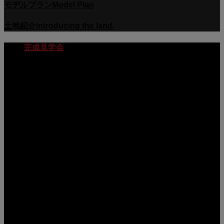
モデルプラン
Model Plan
土地紹介
Introducing the land.
完成見学会
モデルハウス
動画
【隼人内山田】 A様邸完成見学会
2025.08.27
【姶良西餅田】 K様邸完成見学会
2025.04.11
【姶良西餅田】 T様邸完成見学会
2024.08.27
【隼人姫城】 モデルハウス完成見学会
2024.07.09