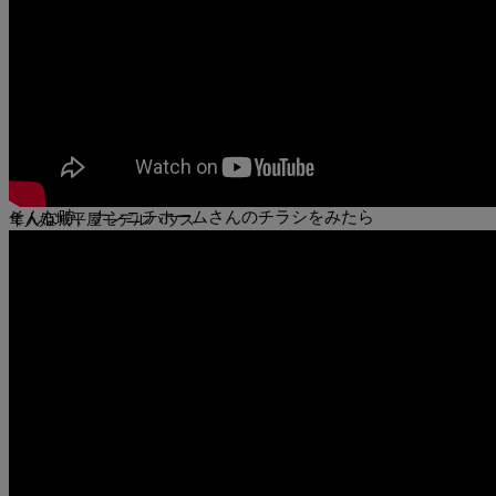
家はもっと気軽に、楽しみながら建てたい。
そんな時、ナンニチホームさんのチラシをみたら
家はもっと気軽に、楽しみながら建てたい。
そんな時、ナンニチホームさんのチラシをみたら
隼人姫城平屋モデルハウス