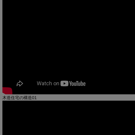
いい家を建ててください。
ワタシはこんな家に住みたかったんです！
いい家を建ててください。
ワタシはこんな家に住みたかったんです！
ナンニチホームのモデルハウス
木造住宅の構造01