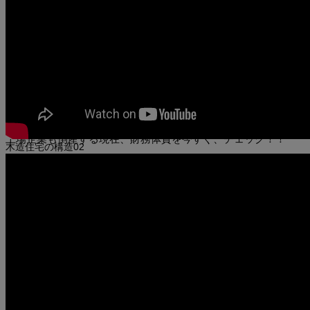
おかげさまで、純資産1億5000万円を超
える！
あなたの工務店は、正直に決算書を公開していますか？
上場企業も倒産する現在、財務体質を今すぐ、チェック！！
木造住宅の構造02
あなたの工務店は、正直に決算書を公開していますか？
上場企業も倒産する現在、財務体質を今すぐ、チェック！！