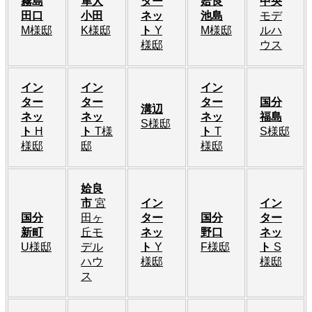
霧島
隼人
ター
姶良
中央
田口
小田
ネッ
池島
モデ
M様邸
K様邸
ト
Y
M様邸
ルハ
様邸
ウス
イン
イン
イン
ター
ター
ター
国分
溝辺
ネッ
ネッ
ネッ
福島
S様邸
ト
H
ト
T様
ト
T
S様邸
様邸
邸
様邸
姶良
市
宮
イン
イン
国分
田ヶ
ター
国分
ター
新町
丘モ
ネッ
野口
ネッ
U様邸
デル
ト
Y
F様邸
ト
S
ハウ
様邸
様邸
ス