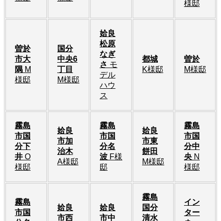
様邸
姶良
松原
曽於
国分
なぎ
市大
中央6
都城
曽於
さ
モ
隅
M
丁目
K様邸
M様邸
デル
様邸
M様邸
ハウ
ス
霧島
霧島
霧島
姶良
姶良
市国
市国
市国
市加
市東
分下
分名
分中
治木
餅田
井
O
波
F様
央
N
A様邸
M様邸
様邸
邸
様邸
霧島
霧島
イン
姶良
姶良
国分
市国
ター
市西
市中
清水