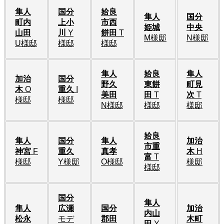
隼人
国分
姶良
隼人
国分
町内
上小
市西
姫城
中央
山田
川
Y
餅田
T
M様邸
N様邸
U様邸
様邸
様邸
隼人
姶良
隼人
加治
国分
野久
東餅
町見
木
O
重久
I
美田
田
T
次
T
様邸
様邸
N様邸
様邸
様邸
姶良
隼人
国分
隼人
加治
市重
神宮
F
重久
真孝
木
H
富
T
様邸
Y様邸
O様邸
様邸
様邸
国分
隼人
隼人
広瀬
国分
加治
内山
松永
モデ
郡田
木町
田
Y