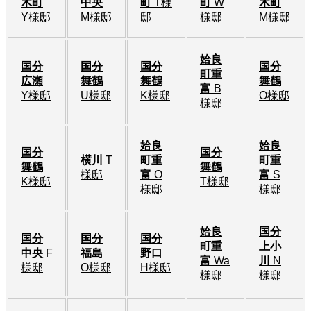
木町
中央
町
T様
町
W
木町
Y様邸
M様邸
邸
様邸
M様邸
姶良
国分
国分
国分
国分
町重
広瀬
舞鶴
舞鶴
舞鶴
富
B
Y様邸
U様邸
K様邸
O様邸
様邸
姶良
姶良
国分
国分
横川
T
町重
町重
舞鶴
舞鶴
様邸
富
O
富
S
K様邸
T様邸
様邸
様邸
姶良
国分
国分
国分
国分
町重
上小
中央
F
福島
野口
富
Wa
川
N
様邸
O様邸
H様邸
様邸
様邸