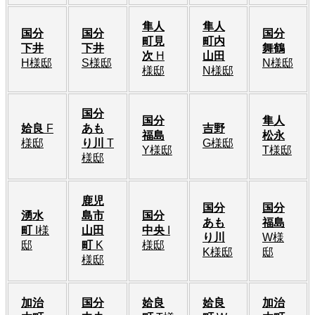
隼人
隼人
国分
国分
国分
町見
町内
下井
下井
舞鶴
次
H
山田
H様邸
S様邸
N様邸
様邸
N様邸
国分
国分
隼人
姶良
F
あも
吉野
福島
松永
様邸
り川
T
G様邸
Y様邸
T様邸
様邸
鹿児
国分
国分
湧水
島市
国分
あも
福島
町
I様
山田
中央
I
り川
W様
邸
町
K
様邸
K様邸
邸
様邸
加治
国分
姶良
姶良
加治