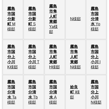
霧島
霧島
霧島
霧島
市隼
市国
市国
市国
人町
分新
分新
N様邸
分清
東郷
町
M
町
S
水
Yo
Ya様
様邸
様邸
様邸
邸
霧島
霧島
霧島
霧島
霧島
市国
市国
市隼
市隼
市国
分上
分上
人町
人町
分上
小川
小川
T
東郷
東郷
小川
I
K様邸
様邸
H様邸
N様邸
様邸
霧島
霧島
霧島
霧島
市国
市国
市国
姶良
市国
分清
分清
分清
町
I様
分上
水
Ta
水
Tb
水
A
邸
小川
様邸
様邸
様邸
N様邸