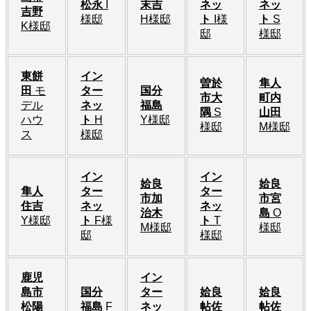
松永
I
末吉
ネッ
ネッ
吉野
様邸
H様邸
ト
I様
ト
S
K様邸
邸
様邸
東餅
イン
曽於
隼人
田
モ
ター
国分
市大
町内
デル
ネッ
福島
隅
S
山田
ハウ
ト
H
Y様邸
様邸
M様邸
ス
様邸
イン
イン
姶良
姶良
隼人
ター
ター
市加
市宮
住吉
ネッ
ネッ
治木
島
O
Y様邸
ト
F様
ト
T
M様邸
様邸
邸
様邸
鹿児
イン
島市
国分
ター
姶良
姶良
松陽
福島
F
ネッ
帖佐
帖佐