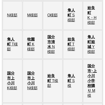
姶良
隼人
町
N様邸
M様邸
O様邸
町
S
K・H
様邸
様邸
国分
隼人
隼人
牧園
姶良
市清
町姫
町
T様
町
K
町
T
水
N
城
Y
邸
様邸
様邸
様邸
様邸
国分
市･上
国分
国分
姶良
隼人
小川
市上
市上
町
T様
町
S
小学
小川
小川
邸
様
校隣
K様邸
N様邸
り
M
様