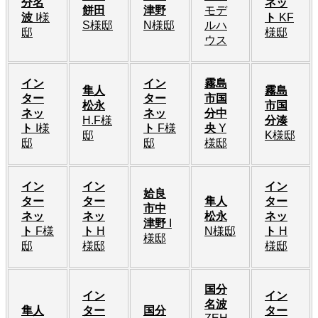
分名
ネッ
餅田
津野
モデ
波
I様
ト
KF
S様邸
N様邸
ルハ
邸
様邸
ウス
イン
イン
霧島
隼人
霧島
ター
ター
市国
松永
市国
ネッ
ネッ
分中
H.F様
分湊
ト
I様
ト
F様
央
Y
邸
K様邸
邸
邸
様邸
イン
イン
イン
姶良
ター
ター
隼人
ター
市中
ネッ
ネッ
松永
ネッ
津野
I
ト
F様
ト
H
N様邸
ト
H
様邸
邸
様邸
様邸
国分
イン
イン
名波
隼人
ター
国分
ター