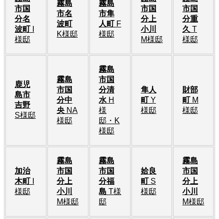
霧島
霧島
市国
市国
市国
市名
市隼
分名
分上
分重
波町
人町
F
波町
I
小川
久
T
K様邸
様邸
様邸
M様邸
様邸
霧島
霧島
市国
鹿児
市国
分清
隼人
財部
島市
分中
水
H
町
Y
町
M
吉野
央
NA
様
様邸
様邸
S様邸
様邸
邸・K
様邸
霧島
霧島
霧島
加治
市国
市国
姶良
市国
木町
I
分上
分福
町
S
分上
様邸
小川
島
T様
様邸
小川
M様邸
邸
M様邸