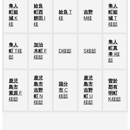
隼人
姶良
隼人
町姫
町西
姶良
T
吉野
町姫
城
K
餅田
I
様
M様
城
T
様
様
様邸
隼人
隼人
加治
町真
町
T様
木町
F
D様邸
S様邸
孝
I様
邸
様邸
邸
鹿児
鹿児
鹿児
曽於
島市
国分
島市
島市
郡有
吉野
市
C
吉野
紫原
F
明町
町
N
様邸
町
U
様邸
K様邸
様邸
様邸