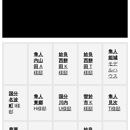
ナンニチホームのコンセント、電源周り、配電盤
2010.12.04
ナンニチホームの洗面とトイレ
2010.12.03
隼人
隼人
姶良
姶良
姫城
内山
西餅
西餅
モデ
田
A
田
K
田
T
ルハ
様邸
様邸
様邸
ウス
国分
隼人
国分
曽於
隼人
名波
東郷
川内
市
K
見次
町
I様
H様邸
U様邸
様邸
T様邸
邸
鹿屋
姶良