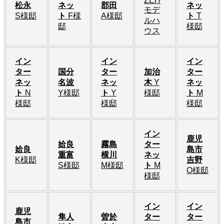
ZEH
松永
ネッ
郡田
ネッ
モデ
S様邸
ト
F様
A様邸
ト
T
ルハ
邸
様邸
ウス
イン
イン
イン
ター
国分
ター
加治
ター
ネッ
名波
ネッ
木
Y
ネッ
ト
N
Y様邸
ト
Y
様邸
ト
M
様邸
様邸
様邸
イン
鹿児
姶良
霧島
ター
姶良
島市
重富
横川
ネッ
K様邸
吉野
S様邸
M様邸
ト
M
O様邸
様邸
イン
イン
鹿児
隼人
曽於
ター
ター
島市