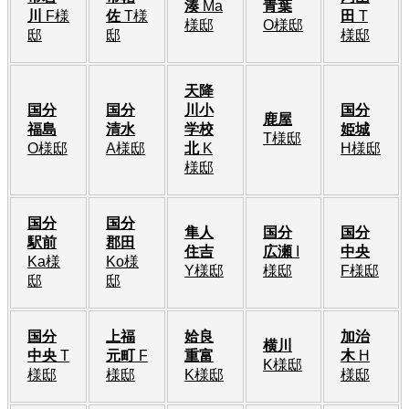
湊
Ma
青葉
川
F様
佐
T様
田
T
様邸
O様邸
邸
邸
様邸
天降
国分
国分
川小
国分
鹿屋
福島
清水
学校
姫城
T様邸
O様邸
A様邸
北
K
H様邸
様邸
国分
国分
隼人
国分
国分
駅前
郡田
住吉
広瀬
I
中央
Ka様
Ko様
Y様邸
様邸
F様邸
邸
邸
国分
上福
姶良
加治
横川
中央
T
元町
F
重富
木
H
K様邸
様邸
様邸
K様邸
様邸