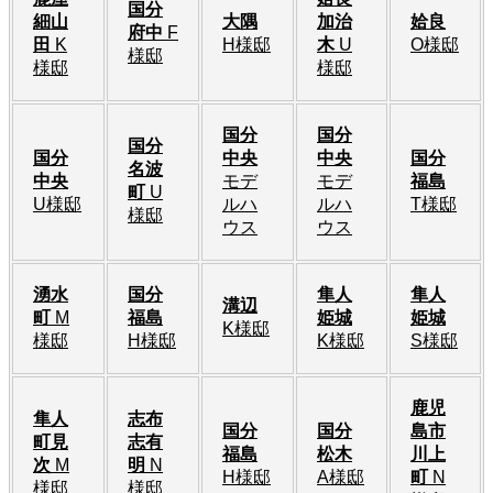
国分
細山
大隅
加治
姶良
府中
F
田
K
H様邸
木
U
O様邸
様邸
様邸
様邸
国分
国分
国分
国分
中央
中央
国分
名波
中央
モデ
モデ
福島
町
U
U様邸
ルハ
ルハ
T様邸
様邸
ウス
ウス
湧水
国分
隼人
隼人
溝辺
町
M
福島
姫城
姫城
K様邸
様邸
H様邸
K様邸
S様邸
鹿児
隼人
志布
国分
国分
島市
町見
志有
福島
松木
川上
次
M
明
N
H様邸
A様邸
町
N
様邸
様邸