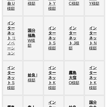
台
U
様邸
ト
Y
C様邸
Y様邸
様邸
様邸
イン
ター
イン
イン
イン
国分
ネッ
ター
ター
ター
福島
ト
リ
ネッ
ネッ
ネッ
W様
ノベ
ト
S
ト
J様
ト
N
邸
ーシ
様邸
邸
様邸
ョン
イン
イン
イン
ター
ター
霧島
ター
姶良
I
ネッ
ネッ
大窪
ネッ
様邸
ト
S
ト
K
O様邸
ト
K
様邸
様邸
様邸
イン
国分