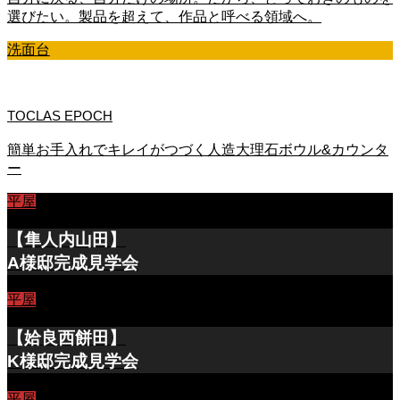
選びたい。製品を超えて、作品と呼べる領域へ。
洗面台
TOCLAS EPOCH
簡単お手入れでキレイがつづく人造大理石ボウル&カウンタ
ー
平屋
【隼人内山田】
A様邸完成見学会
平屋
【姶良西餅田】
K様邸完成見学会
平屋