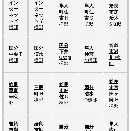
イン
イン
隼人
隼人
姶良
ター
ター
町住
町住
市加
ネッ
ネッ
吉
H
吉
S
治木
ト
Y
ト
Y
様邸
様邸
S様邸
様邸
様邸
曾於
国分
国分
国分
隼人
市岩
下井
中央
T
清水
I
神宮
Usagi
川
I様
様邸
様邸
N様邸
様邸
邸
姶良
姶良
姶良
三股
国分
市宮
重富
市帖
町
N
清水
田ヶ
W様
佐
U
様邸
O様邸
岡
H
邸
様邸
様邸
曾於
姶良
隼人
国分
国分
市岩
市帖
内山