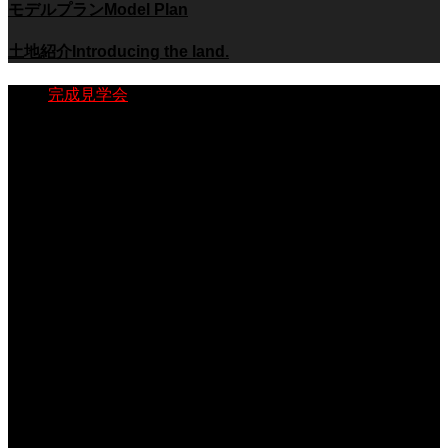
モデルプラン
Model Plan
土地紹介
Introducing the land.
完成見学会
モデルハウス
動画
【隼人内山田】 A様邸完成見学会
2025.08.27
【姶良西餅田】 K様邸完成見学会
2025.04.11
【姶良西餅田】 T様邸完成見学会
2024.08.27
【隼人姫城】 モデルハウス完成見学会
2024.07.09