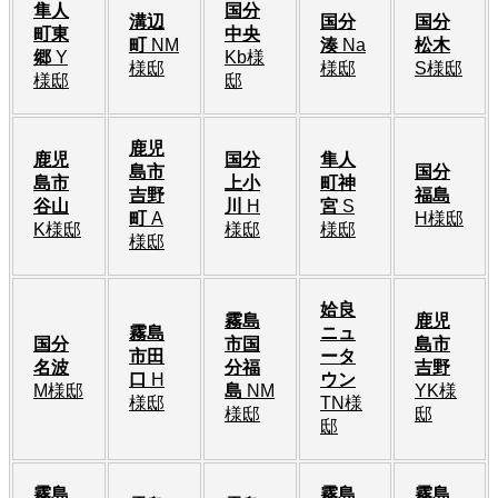
隼人
国分
溝辺
国分
国分
町東
中央
町
NM
湊
Na
松木
郷
Y
Kb様
様邸
様邸
S様邸
様邸
邸
鹿児
鹿児
国分
隼人
島市
国分
島市
上小
町神
吉野
福島
谷山
川
H
宮
S
町
A
H様邸
K様邸
様邸
様邸
様邸
姶良
霧島
鹿児
霧島
ニュ
国分
市国
島市
市田
ータ
名波
分福
吉野
口
H
ウン
M様邸
島
NM
YK様
様邸
TN様
様邸
邸
邸
霧島
霧島
霧島