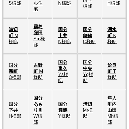
S様邸
ル住
N様邸
H様邸
様邸
宅
霧島
溝辺
国分
国分
湧水
窪田
町
M
上井
舞鶴
町
K
Sm様
様邸
N様邸
O様邸
様邸
邸
国分
国分
国分
吉野
姶良
重久
中央
新町
町
M
町
T
Ys様
Yg様
O様邸
様邸
様邸
邸
邸
国分
隼人
国分
あも
国分
溝辺
町内
下井
り川
舞鶴
Mr様
山田
H様邸
W様
Y様邸
邸
Mh様
邸
邸