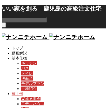
いい家を創る 鹿児島の高級注文住宅
トップ
動画解説
基本仕様
キッチン
バス
トイレ
洗面台
モデルプラン
土地紹介
施工例
完成見学会
モデルハウス