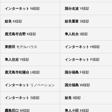
インターネット
N様邸
国分名波
Y様邸
姶良
K様邸
姶良重富
S様邸
鹿児島市吉野
K様邸
隼人松永
I様邸
東餅田
モデルハウス
インターネット
H様邸
隼人住吉
Y様邸
インターネット
F様邸
鹿児島市松陽台
U様邸
国分福島
F様邸
インターネット
リノベーション
国分福島
W様邸
インターネット
S様邸
姶良
I様邸
霧島田口
M様邸
隼人小田
K様邸