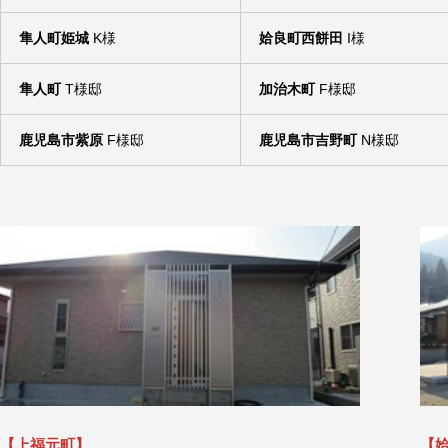
隼人町姫城
K様
姶良町西餅田
I様
隼人町
T様邸
加治木町
F様邸
鹿児島市紫原
F様邸
鹿児島市吉野町
N様邸
【上福元町】
【