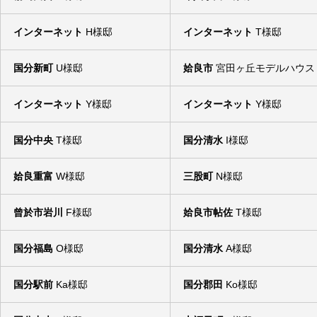
インターネット
H様邸
インターネット
T様邸
国分新町
U様邸
姶良市
宮田ヶ丘モデルハウス
インターネット
Y様邸
インターネット
Y様邸
国分中央
T様邸
国分清水
I様邸
姶良重富
W様邸
三股町
N様邸
曾於市岩川
F様邸
姶良市帖佐
T様邸
国分福島
O様邸
国分清水
A様邸
国分駅前
Ka様邸
国分郡田
Ko様邸