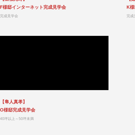
F様邸インターネット完成見学会
K
完成見学会
完成
【隼人真孝】
O様邸完成見学会
40坪以上～50坪未満