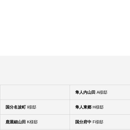
2025.08.27
2025.04.11
【隼人姫城】 モデルハウス完成見学会
【国分中央二階】モ
隼人内山田
A様邸
2024.07.09
2021.06.28
国分名波町
I様邸
隼人東郷
H様邸
鹿屋細山田
K様邸
国分府中
F様邸