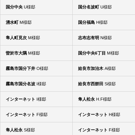
国分中央
U様邸
国分名波町
U様邸
湧水町
M様邸
国分福島
H様邸
隼人町見次
M様邸
志布志有明
N様邸
ナンニチホームの木造住宅の構造02
ナンニチホームの木
曽於市大隅
M様邸
国分中央6丁目
M様邸
2010.12.06
2010.12.05
霧島市国分下井
O様邸
姶良市加治木
A様邸
霧島市国分名波
I様邸
姶良市西餅田
S様邸
インターネット
I様邸
隼人松永
H.F様邸
インターネット
F様邸
インターネット
H様邸
隼人松永
S様邸
インターネット
F様邸