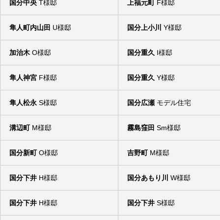
国分中央
T様邸
上福元町
F様邸
隼人町内山田
U様邸
国分上小川
Y様邸
加治木
O様邸
国分重久
I様邸
隼人神宮
F様邸
国分重久
Y様邸
隼人松永
S様邸
国分広瀬
モデル住宅
溝辺町
M様邸
霧島窪田
Sm様邸
国分新町
O様邸
吉野町
M様邸
国分下井
H様邸
国分あもり川
W様邸
国分下井
H様邸
国分下井
S様邸