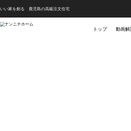
いい家を創る 鹿児島の高級注文住宅
トップ
動画解
完成見学会
キッチン
バス
【隼人内山田】 A様邸完成見学会
【姶良西餅田】 K
TOCLAS Berry
TOCLAS YUNO