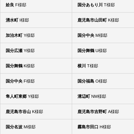
姶良
F様邸
国分あもり川
T様邸
湧水町
I様邸
鹿児島市山田町
K様邸
加治木町
Y様邸
国分中央
M様邸
国分広瀬
Y様邸
国分舞鶴
U様邸
国分舞鶴
K様邸
横川
T様邸
国分中央
F様邸
国分福島
O様邸
隼人町東郷
Y様邸
溝辺町
NM様邸
鹿児島市谷山
K様邸
鹿児島市吉野町
A様邸
国分名波
M様邸
霧島市田口
H様邸