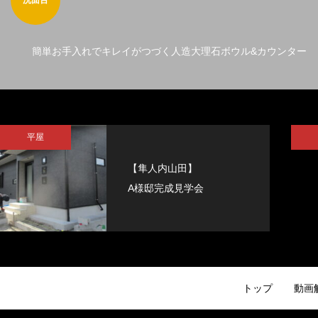
洗面台
簡単お手入れでキレイがつづく人造大理石ボウル&カウンター
平屋
【隼人内山田】
A様邸完成見学会
トップ
動画