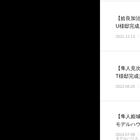
【姶良加治
U様邸完成
2021.12.13
【隼人見
T様邸完成
2022.06.20
【隼人姫
モデルハ
2024.07.09
モデルハウス