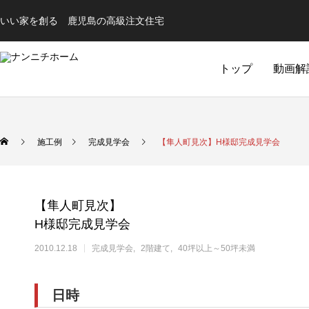
いい家を創る 鹿児島の高級注文住宅
トップ
動画解
完成見学会
施工例
完成見学会
【隼人町見次】H様邸完成見学会
【隼人町見次】
H様邸完成見学会
2010.12.18
完成見学会
2階建て
40坪以上～50坪未満
キッチン
バス
【隼人内山田】 A様邸完成見学会
【姶良西餅田】 K
日時
TOCLAS Berry
TOCLAS YUNO