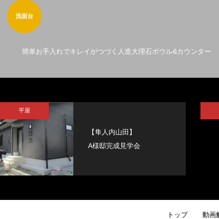
洗面台
簡単お手入れでキレイがつづく人造大理石ボウル&カウンター
平屋
【隼人内山田】
A様邸完成見学会
トップ
動画