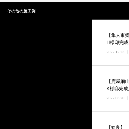
その他の施工例
【隼人東
H様邸完成
2022.12.23
【鹿屋細
K様邸完成
2022.06.20
【姶良】