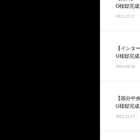
O様邸完成
2021.11.17
【インタ
U様邸完
2021.09.20
【国分中
U様邸完成
2021.11.17