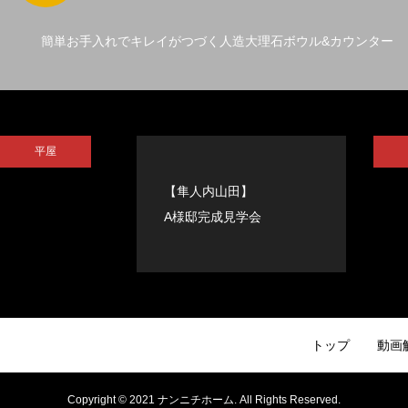
簡単お手入れでキレイがつづく人造大理石ボウル&カウンター
平屋
【隼人内山田】
A様邸完成見学会
トップ
動画
Copyright © 2021 ナンニチホーム. All Rights Reserved.