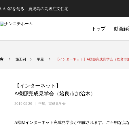
いい家を創る 鹿児島の高級注文住宅
トップ
動画解
完成見学会
施工例
平屋
【インターネット】A様邸完成見学会（姶良市
【インターネット】
A様邸完成見学会（姶良市加治木）
2019.05.26
平屋
完成見学会
キッチン
バス
【隼人内山田】 A様邸完成見学会
【姶良西餅田】 K
A様邸インターネット完成見学会が開催されます。ご不明な点
TOCLAS Berry
TOCLAS YUNO