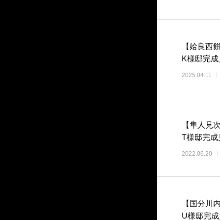
【姶良西
K様邸完成
2025.04.11
【隼人見
T様邸完成
2022.06.20
【国分川
U様邸完成