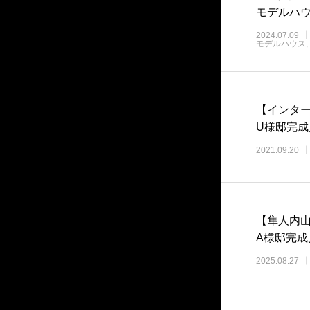
モデルハ
2024.07.09
モデルハウス
【インタ
U様邸完
2021.09.20
【隼人内
A様邸完成
2025.08.27