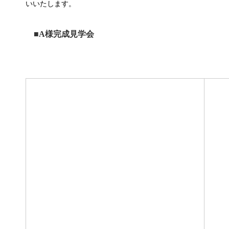
いいたします。
2025.08.27
2025.04.11
■A様完成見学会
【隼人姫城】 モデルハウス完成見学会
【国分中央二階】モ
2024.07.09
2021.06.28