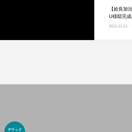
【姶良加治
U様邸完成
2021.12.13
デラック