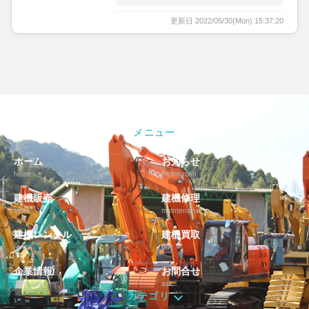
更新日 2022/05/30(Mon) 15:37:20
メニュー
ホーム
お知らせ
home
information
建機販売
建機修理
stock
maintenance
建機レンタル
建機買取
rental
buy
企業情報
お問合せ
company
ask
カテゴリ