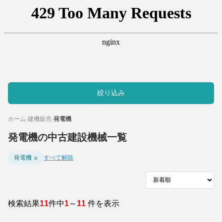
絞り込み
ホーム
建機販売
発電機
›
›
発電機の中古建設機械一覧
×
発電機
すべて解除
検索結果
11
件中
1
～
11
件を表示