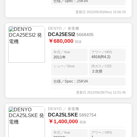
仕様／Spec：25KVA
更新日 2022/05/30(Mon) 15:06:29
DENYO ／ 発電機
DCA25ESI2
5668405
￥680,000
税抜
年式／Year
アワー／HRS
4916(R4.2)
2011年
シュー／Shoe
排ガス／CEE
２次排
仕様／Spec：25KVA
更新日 2012/06/28(Thu) 12:01:46
DENYO ／ 発電機
DCA25LSKE
5892754
￥1,400,000
税抜
年式／Year
アワー／HRS