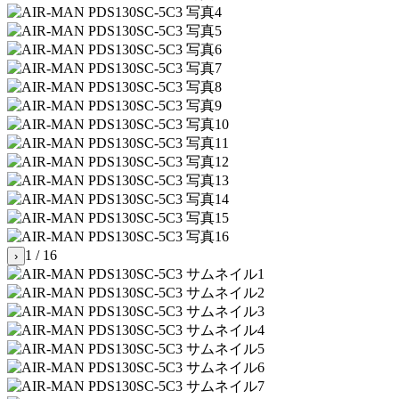
1 / 16
›